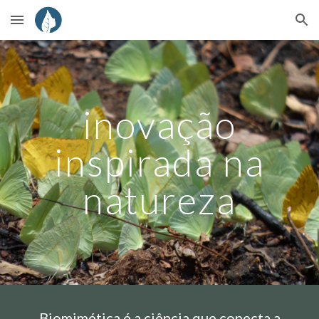
Skip to main content
Skip to navigation
inovação
inspirada na
natureza
Biomimética é a ciência que conecta a